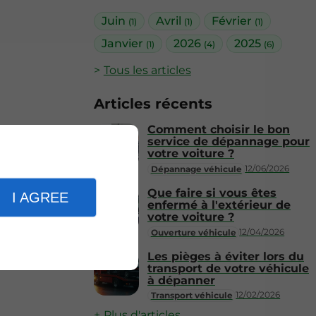
Juin
Avril
Février
(1)
(1)
(1)
Janvier
2026
2025
(1)
(4)
(6)
Tous les articles
Articles récents
Comment choisir le bon
service de dépannage pour
votre voiture ?
12/06/2026
Dépannage véhicule
Que faire si vous êtes
I AGREE
enfermé à l'extérieur de
votre voiture ?
12/04/2026
Ouverture véhicule
Les pièges à éviter lors du
transport de votre véhicule
à dépanner
12/02/2026
Transport véhicule
Plus d'articles