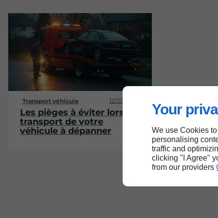
12/02/2026
Transport véhicule
Your priva
Les pièges à éviter lors du
transport de votre
véhicule à dépanner
We use Cookies to
personalising conte
traffic and optimizi
clicking "I Agree" 
from our providers