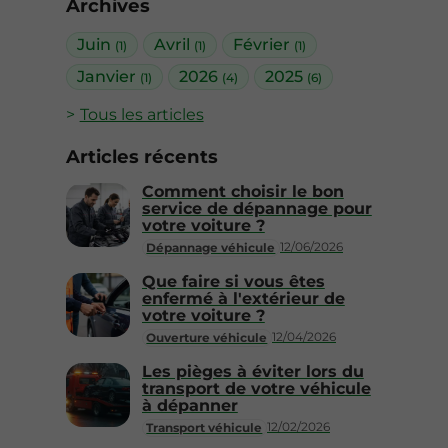
Archives
Juin
Avril
Février
(1)
(1)
(1)
Janvier
2026
2025
(1)
(4)
(6)
Tous les articles
Articles récents
Comment choisir le bon
service de dépannage pour
votre voiture ?
12/06/2026
Dépannage véhicule
Que faire si vous êtes
enfermé à l'extérieur de
votre voiture ?
12/04/2026
Ouverture véhicule
Les pièges à éviter lors du
transport de votre véhicule
à dépanner
12/02/2026
Transport véhicule