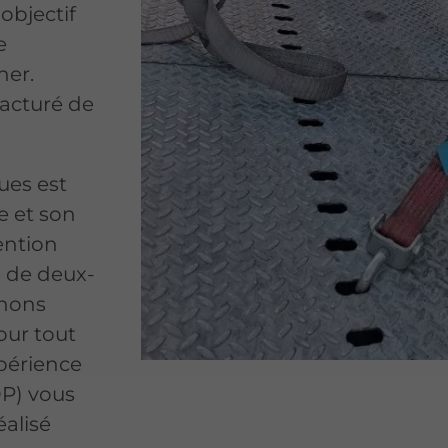
 objectif
e
ner.
acturé de
ues est
e et son
ention
 de deux-
enons
our tout
xpérience
P) vous
alisé