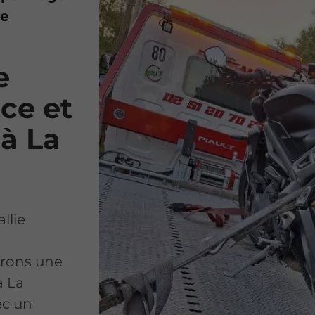
te
e
ce et
 à La
llie
frons une
à La
ec un