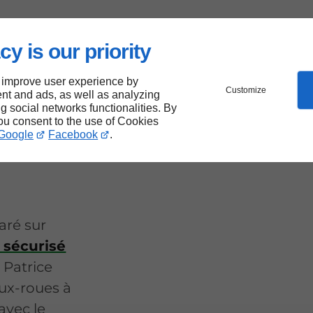
cy is our priority
 improve user experience by
Customize
nt and ads, as well as analyzing
ng social networks functionalities. By
you consent to the use of Cookies
La
Google
Facebook
.
aré sur
sécurisé
 Patrice
ux-roues à
avec le