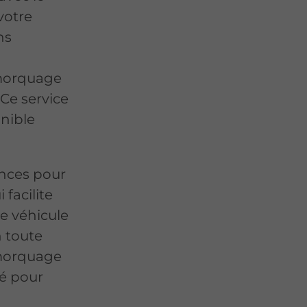
votre
ns
morquage
 Ce service
nible
nces pour
facilite
e véhicule
n toute
emorquage
té pour