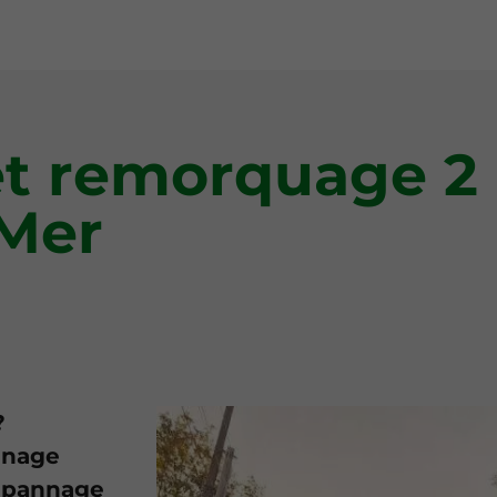
t remorquage 2 
-Mer
?
nnage
dépannage